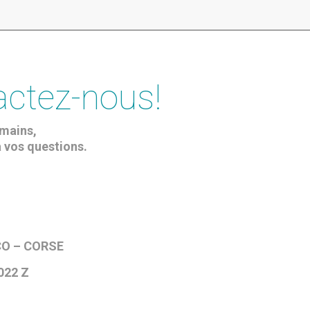
actez-nous!
umains,
à vos questions.
ICO – CORSE
7022 Z